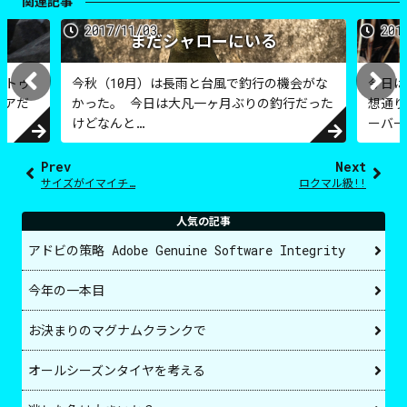
関連記事
2017/11/03
201
まだシャローにいる
・トゥ
今秋（10月）は長雨と台風で釣行の機会がな
今日は
リアだ
かった。 今日は大凡一ヶ月ぶりの釣行だった
想通り
けどなんと…
ーバー
Prev
Next
サイズがイマイチ…
ロクマル級!!
人気の記事
アドビの策略 Adobe Genuine Software Integrity
今年の一本目
お決まりのマグナムクランクで
オールシーズンタイヤを考える