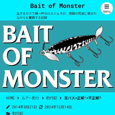
Bait of Monster
menu
生きるだけで精一杯のロスジェネが、世間の荒波に揉まれ
ながらも奮闘する記録
HOME
ルアー釣り
釣行記
豆バス×正解!×不正解?
2014年8月21日
2024年12月14日
釣行記