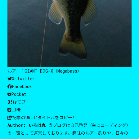
ルアー：GIANT DOG-X（Megabass）
X:Twitter
Facebook
Pocket
B!
はてブ
LINE
記事のURLと
タイトルをコピー!
Author:
いろは丸
当ブログは自己啓発（主にコーディング）
の一環として運営しております。趣味のルアー釣りや、日々の