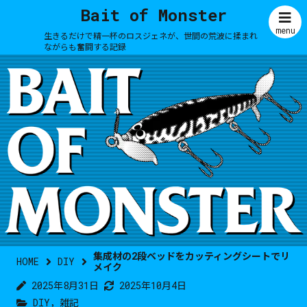
Bait of Monster
menu
生きるだけで精一杯のロスジェネが、世間の荒波に揉まれ
ながらも奮闘する記録
集成材の2段ベッドをカッティングシートでリ
HOME
DIY
メイク
2025年8月31日
2025年10月4日
DIY
，
雑記