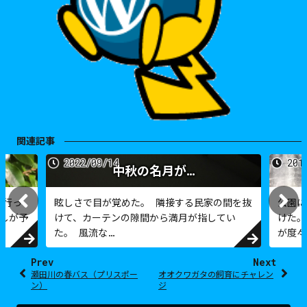
関連記事
2022/09/14
201
中秋の名月が…
に行っ
眩しさで目が覚めた。 隣接する民家の間を抜
公園に
しが予
けて、カーテンの隙間から満月が指してい
けた。
た。 風流な…
が度々
Prev
Next
瀬田川の春バス（プリスポー
オオクワガタの飼育にチャレン
ン）
ジ