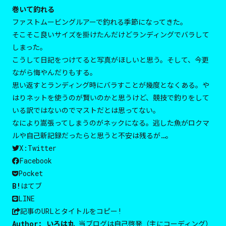
巻いて釣れる
ファストムービングルアーで釣れる季節になってきた。
そこそこ良いサイズを掛けたんだけどランディングでバラして
しまった。
こうして日記をつけてると写真がほしいと思う。そして、今更
ながら悔やんだりもする。
思い返すとランディング時にバラすことが幾度となくある。や
はりネットを使うのが賢いのかと思うけど、競技で釣りをして
いる訳ではないのでマストだとは思ってない。
なにより嵩張ってしまうのがネックになる。逃した魚がロクマ
ルや自己新記録だったらと思うと不安は残るが…。
X:Twitter
Facebook
Pocket
B!
はてブ
LINE
記事のURLと
タイトルをコピー!
Author:
いろは丸
当ブログは自己啓発（主にコーディング）