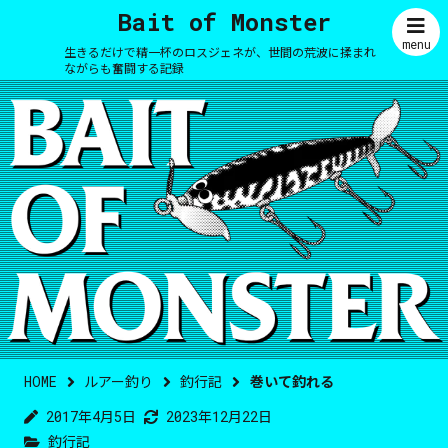
Bait of Monster
menu
生きるだけで精一杯のロスジェネが、世間の荒波に揉まれ
ながらも奮闘する記録
HOME
ルアー釣り
釣行記
巻いて釣れる
2017年4月5日
2023年12月22日
釣行記