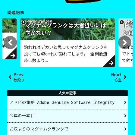
関連記事
2021/08/19
202
マグナムクランクは大者狙いには
トッ
向かない？
ンは
ーギル
系美し
釣れればデカいと思ってマグナムクランクを
今年は
投げても40cm代が釣れてしまう。 全開放流
でトッ
時は数より…
で釣り
Prev
Next
数釣り
坊主
人気の記事
アドビの策略 Adobe Genuine Software Integrity
今年の一本目
お決まりのマグナムクランクで