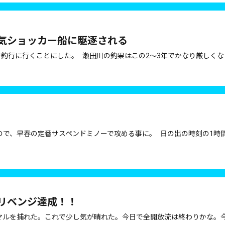
気ショッカー船に駆逐される
で釣行に行くことにした。 瀬田川の釣果はこの2～3年でかなり厳しくな
ので、早春の定番サスペンドミノーで攻める事に。 日の出の時刻の1時
リベンジ達成！！
マルを捕れた。これで少し気が晴れた。今日で全開放流は終わりかな。