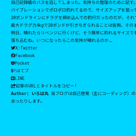
自己記録級のバスを逃してしまった。気持ちの整理のために記す
バイブレーションでポロポロ釣れてるので、サイズアップを狙っ
20ポンドラインにドラグを締め込んでの釣行だったのだが、そ
最大ドラグ力4kgで20ポンドが引きちぎられることは皆無、そ
明日、晴れたらリベンジに行くけど、そう簡単に釣れるサイズで
落ち込むね。いつになったらこの気持が晴れるのか…
X:Twitter
Facebook
Pocket
B!
はてブ
LINE
記事のURLと
タイトルをコピー!
Author:
いろは丸
当ブログは自己啓発（主にコーディング）の
あったりします。