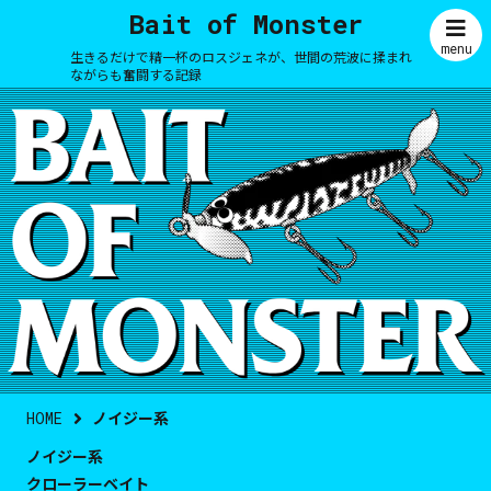
Bait of Monster
menu
生きるだけで精一杯のロスジェネが、世間の荒波に揉まれ
ながらも奮闘する記録
HOME
ノイジー系
ノイジー系
クローラーベイト