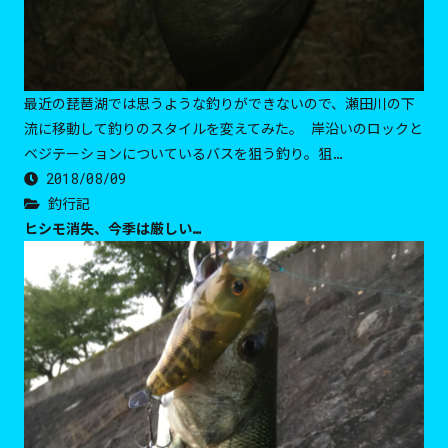
最近の琵琶湖では思うような釣りができないので、瀬田川の下
流に移動して釣りのスタイルを変えてみた。 岸沿いのロックと
ベジテーションについているバスを狙う釣り。狙…
2018/08/09
釣行記
ヒシモ消失、今季は厳しい…