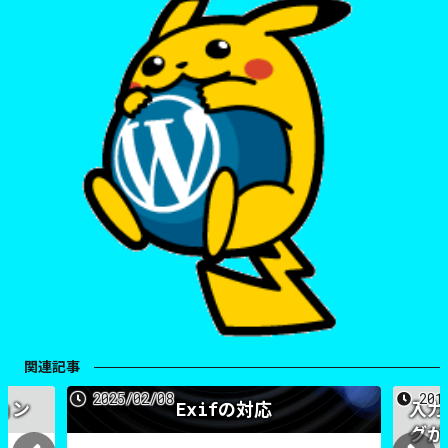
関連記事
2025/02/08
201
ョン
Exifの対応
入力
グが