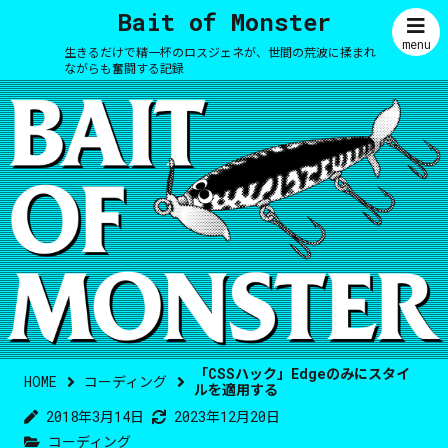
Bait of Monster
menu
生きるだけで精一杯のロスジェネが、世間の荒波に揉まれ
ながらも奮闘する記録
「CSSハック」Edgeのみにスタイ
HOME
コーディング
ルを適用する
2018年3月14日
2023年12月20日
コーディング