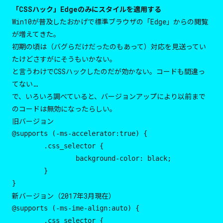
「CSSハック」Edgeのみにスタイルを適用する
Win10が普及したおかげで標準ブラウザの「Edge」からの閲覧
が増えてきた。
初期の頃は（バグらだけだったのもあって）対応を見送ってい
たけどさすがにそうもいかない。
と言うわけでCSSハックしたのだが効かない。コードも間違っ
てない…
で、いろいろ調べていると、バージョンアップにより以前まで
のコードは無効になったらしい。
旧バージョン
@supports (-ms-accelerator:true) {

	.css_selector {

		background-color: black;

	}

}
新バージョン（2017年3月現在）
@supports (-ms-ime-align:auto) {

	.css_selector {
