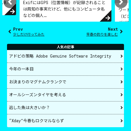
6.0／
ExifにはGPS（位置情報）が記録されること
は周知の事実だけど、他にもコンピュータ名
ワード
などの個人…
（ビジ
グが消
Prev
Next
少しだけ行ってみた
早春の釣りを楽しむ
人気の記事
アドビの策略 Adobe Genuine Software Integrity
今年の一本目
お決まりのマグナムクランクで
オールシーズンタイヤを考える
逃した魚は大きいか？
“Xday”今春もロクマルならず