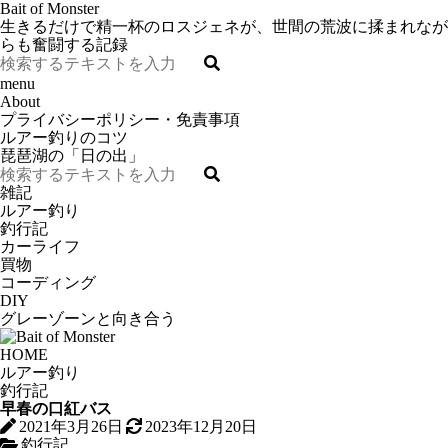
Bait of Monster
生きるだけで精一杯のロスジェネが、世間の荒波に揉まれなが
らも奮闘する記録
menu
About
プライバシーポリシー・免責事項
ルアー釣りのコツ
琵琶湖の「日の出」
雑記
ルアー釣り
釣行記
カーライフ
買物
コーディング
DIY
グレーゾーンと向き合う
HOME
ルアー釣り
釣行記
早春の口紅バス
2021年3月26日
2023年12月20日
釣行記