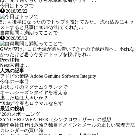
は、先々週くらいから水草回収船がウィー…
今日はトップで
2018/05/22
5月も後半になったのでトップを投げてみた。 流れ込みにキャ
ストすると見事に40UPが出てくれた…
自粛期間も満期ってことで
2020/05/12
GWが空け、コロナ渦が落ち着いてきたので琵琶湖へ。 釣れな
かったけど思う存分にトップを投げられ…
Prev
移転
Next
来週は…
人気の記事
アドビの策略 Adobe Genuine Software Integrity
今年の一本目
お決まりのマグナムクランクで
オールシーズンタイヤを考える
逃した魚は大きいか？
“Xday”今春もロクマルならず
最近の投稿
’26のスポーニング
SYNCHRO WEATHER（シンクロウェザー）の感想
制作会社任せは危険!? 独自ドメインとメールの正しい管理方法
カレンダーの買い時