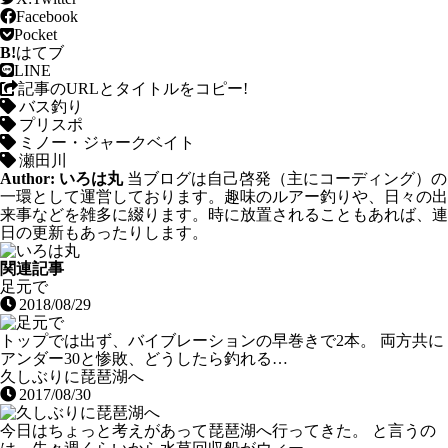
Facebook
Pocket
B!
はてブ
LINE
記事のURLと
タイトルをコピー!
バス釣り
プリスポ
ミノー・ジャークベイト
瀬田川
Author:
いろは丸
当ブログは自己啓発（主にコーディング）の
一環として運営しております。趣味のルアー釣りや、日々の出
来事などを雑多に綴ります。時に放置されることもあれば、連
日の更新もあったりします。
関連記事
足元で
2018/08/29
トップでは出ず、バイブレーションの早巻きで2本。 両方共に
アンダー30と惨敗、どうしたら釣れる…
久しぶりに琵琶湖へ
2017/08/30
今日はちょっと考えがあって琵琶湖へ行ってきた。 と言うの