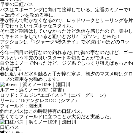
早春の口紅バス
バスはスポーニングに向けて接岸している。定番のミノーで1
～2mラインを攻める事に。
手が悴んで動かなくなるので、ロッドワークとリーリングを片
手で行うというズボラなスタイル。
それほど期待はしていなかったけど魚信を感じたので、集中し
てキャストをしていると狙いどおり?「ガツン」と来た!!
アクションは「2ジャーク5秒ステイ」で水深は1mほどのロッ
ク帯。
今年一回目の釣行なので釣れるだけで御の字なのだけど、ゴー
マルという幸先の良いスタートを切ることができた。
自分はミノーで釣ったけど、ジグ系でじっくり狙えばもっと釣
れるはず。
春は近いけど水を触ると手が悴む寒さ、朝夕のマズメ時はグロ
ーブの着用をお勧めします。
ルアー：浜ミノー109F（常吉）
ロッド：テムジン“エゴイスト”（エバーグリーン）
リール：‘16アンタレスDC（シマノ）
フィールド：瀬田川
釣れたバスはこの時期特有の口紅バス。
寒くてもフィールドに立つことが大切だと実感した。
口紅バス
X:Twitter